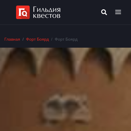
Главная
Форт Боярд
Форт Боярд