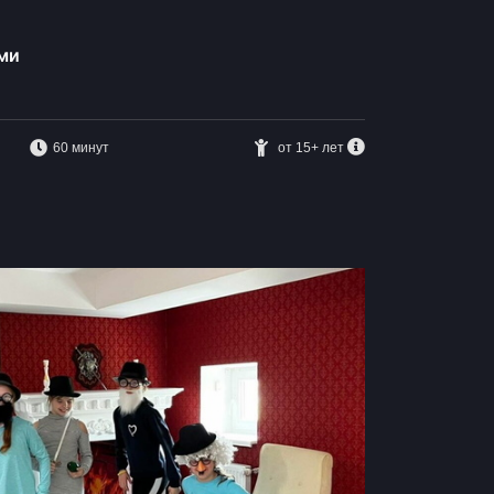
ми
60 минут
от 15+ лет