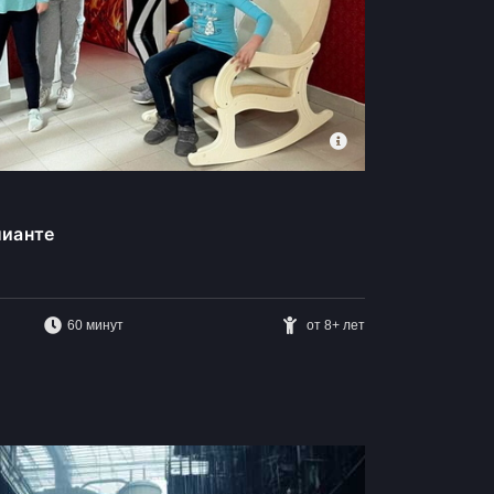
лианте
60 минут
от 8+ лет