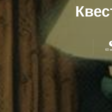
Квес
60 м