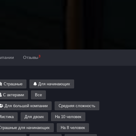
3
омпании
Отзывы
Страшные
Для начинающих
С актерами
Все
Для большой компании
Средняя сложность
Мистика
Для двоих
На 10 человек
Страшные для начинающих
На 8 человек