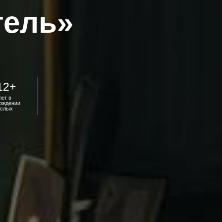
тель»
12+
лет в
ождении
ослых