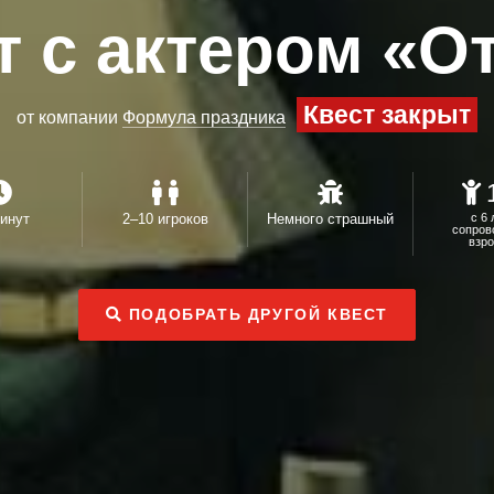
т с актером «О
Квест закрыт
от компании
Формула праздника
инут
2–10 игроков
Немного страшный
с 6 
сопров
взр
ПОДОБРАТЬ ДРУГОЙ КВЕСТ