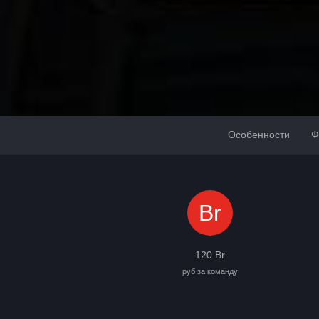
Особенности
Ф
Br
120 Br
руб за команду