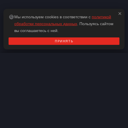
×
🍪
Мы используем cookies в соответствии с
политикой
обработки персональных данных
. Пользуясь сайтом
вы соглашаетесь с ней.
ПРИНЯТЬ
Контакты
Адрес:
актуальную информацию по месту проведения
необходимо уточнять у организаторов
Скопировать
Телефон:
+375 (29) 794-04-77
Все
Для большой компании
Средняя сложность