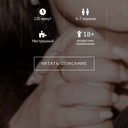
135 минут
4–7 игроков
18+
Нестрашный
возрастное
ограничение
ЧИТАТЬ ОПИСАНИЕ