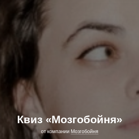
Квиз «Мозгобойня»
от компании
Мозгобойня