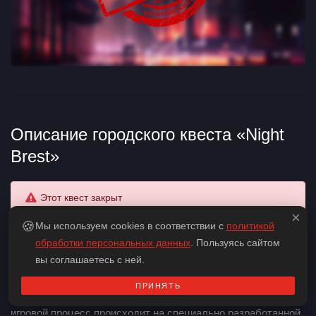
Описание городского квеста «Night
Brest»
Этот квест закрыт
×
🍪
Мы используем cookies в соответствии с
политикой
Игрокам необходимо выполнить цепочку заданий на
обработки персональных данных
. Пользуясь сайтом
огромной игровом поле – город.
вы соглашаетесь с ней.
Участники должны найти локации и получить там коды,
ПРИНЯТЬ
которые открывают доступ к следующему уровню. Весь
игровой процесс происходит на специально разработанной