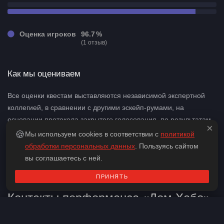
Оценка игроков
96.7 %
(1 отзыв)
Как мы оцениваем
Все оценки квестам выставляются независимой экспертной
коллегией, в сравнении с другими эскейп-румами, на
основании протокола закрытого голосования, по результатам
×
прохождения квеста одной из групп экспертной коллегии.
🍪
Мы используем cookies в соответствии с
политикой
Подробнее о том, как мы оцениваем
обработки персональных данных
. Пользуясь сайтом
вы соглашаетесь с ней.
ПРИНЯТЬ
Контакты перформанса «Дом Хабо»
Контакты
Подобрать квест