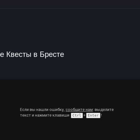
е Квесты в Бресте
Если вы нашли ошибку,
сообщите нам
: выделите
текст и нажмите клавиши
+
!
Ctrl
Enter