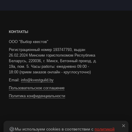
КОНТАКТЫ
ООО "Выбор квестов"
Регистрационный номер 193747793, выдан
26.02.2024 Минским горисполкомом Республика
Беларусь, 220036, г. Минск, Бетонный проезд, д.
19а, пом. 5. Часы работы: ежедневно 09:00 -
18:00 (прием заказов онлайн - круглосуточно)
Email:
info@kvestguild.by
Пользовательское соглашение
Политика конфиденциальности
Если вы нашли ошибку,
сообщите нам
: выделите
×
🍪
Мы используем cookies в соответствии с
политикой
текст и нажмите клавиши
+
!
Ctrl
Enter